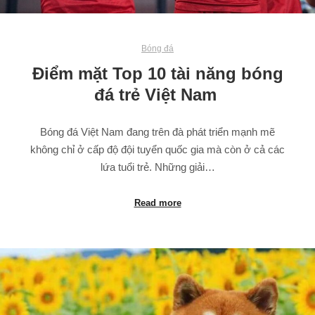
Bóng đá
Điểm mặt Top 10 tài năng bóng
đá trẻ Việt Nam
Bóng đá Việt Nam đang trên đà phát triển mạnh mẽ
không chỉ ở cấp độ đội tuyển quốc gia mà còn ở cả các
lứa tuổi trẻ. Những giải…
Read more