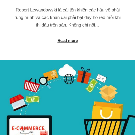
Robert Lewandowski là cái tên khiến các hậu vệ phải
rùng mình và các khán đài phải bật dậy hò reo mỗi khi
thi đấu trên sân. Không chỉ nổi…
Read more