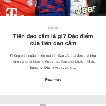
Bóng đá
Tiền đạo cắm là gì? Đặc điểm
của tiền đạo cắm
Không phải ngẫu nhiên mà tiền đạo cắm lại được ví như
nòng súng tối thượng được nạp đạn chờ khoảnh khắc
bùng nổ. Đây là vị trí cực kì…
Read more