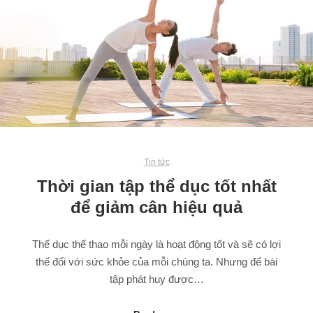
Tin tức
Thời gian tập thể dục tốt nhất
để giảm cân hiệu quả
Thể dục thể thao mỗi ngày là hoạt động tốt và sẽ có lợi
thế đối với sức khỏe của mỗi chúng ta. Nhưng để bài
tập phát huy được…