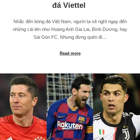
đá Viettel
Nhắc đến bóng đá Việt Nam, người ta sẽ nghĩ ngay đến
những cái tên như Hoàng Anh Gia Lai, Bình Dương, hay
Sài Gòn FC. Nhưng đừng quên đi…
Read more