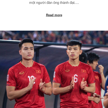
một người đàn ông thành đạt.…
Read more