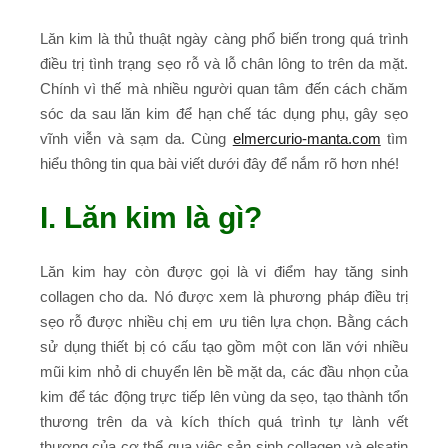
Lăn kim là thủ thuật ngày càng phổ biến trong quá trình
điều trị tình trạng sẹo rỗ và lỗ chân lông to trên da mặt.
Chính vì thế mà nhiều người quan tâm đến cách chăm
sóc da sau lăn kim để hạn chế tác dụng phụ, gây sẹo
vĩnh viễn và sạm da. Cùng
elmercurio-manta.com
tìm
hiểu thông tin qua bài viết dưới đây để nắm rõ hơn nhé!
I. Lăn kim là gì?
Lăn kim hay còn được gọi là vi điểm hay tăng sinh
collagen cho da. Nó được xem là phương pháp điều trị
sẹo rỗ được nhiều chị em ưu tiên lựa chọn. Bằng cách
sử dụng thiết bị có cấu tạo gồm một con lăn với nhiều
mũi kim nhỏ di chuyển lên bề mặt da, các đầu nhọn của
kim để tác động trực tiếp lên vùng da sẹo, tạo thành tổn
thương trên da và kích thích quá trình tự lành vết
thương của cơ thể qua việc sản sinh collagen và elsatin