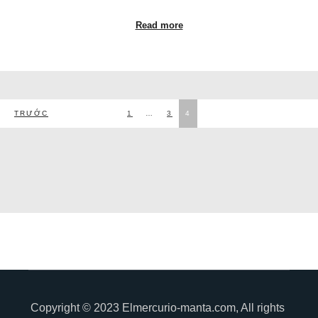
Read more
TRƯỚC
1
…
3
4
Phân
trang
bài
viết
Copyright © 2023 Elmercurio-manta.com, All rights