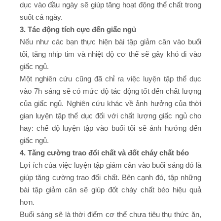
dục vào đầu ngày sẽ giúp tăng hoạt động thể chất trong
suốt cả ngày.
3. Tác động tích cực đến giấc ngủ
Nếu như các bạn thực hiện bài tập giảm cân vào buổi
tối, tăng nhịp tim và nhiệt độ cơ thể sẽ gây khó đi vào
giấc ngủ.
Một nghiên cứu cũng đã chỉ ra việc luyện tập thể dục
vào 7h sáng sẽ có mức độ tác động tốt đến chất lượng
của giấc ngủ. Nghiên cứu khác về ảnh hưởng của thời
gian luyện tập thể dục đối với chất lượng giấc ngủ cho
hay: chế độ luyện tập vào buổi tối sẽ ảnh hưởng đến
giấc ngủ.
4. Tăng cường trao đổi chất và đốt cháy chất béo
Lợi ích của việc luyện tập giảm cân vào buổi sáng đó là
giúp tăng cường trao đổi chất. Bên cạnh đó, tập những
bài tập giảm cân sẽ giúp đốt cháy chất béo hiệu quả
hơn.
Buổi sáng sẽ là thời điểm cơ thể chưa tiêu thụ thức ăn,