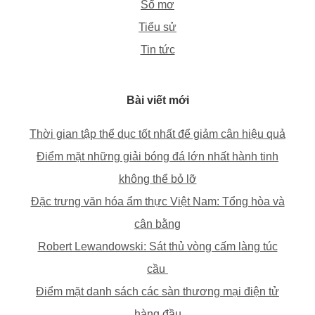
Sổ mơ
Tiểu sử
Tin tức
Bài viết mới
Thời gian tập thể dục tốt nhất để giảm cân hiệu quả
Điểm mặt những giải bóng đá lớn nhất hành tinh
không thể bỏ lỡ
Đặc trưng văn hóa ẩm thực Việt Nam: Tổng hòa và
cân bằng
Robert Lewandowski: Sát thủ vòng cấm làng túc
cầu
Điểm mặt danh sách các sàn thương mại điện tử
hàng đầu