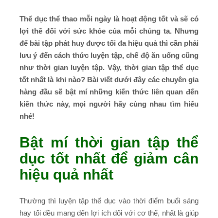
Thể dục thể thao mỗi ngày là hoạt động tốt và sẽ có
lợi thế đối với sức khỏe của mỗi chúng ta. Nhưng
để bài tập phát huy được tối đa hiệu quả thì cần phải
lưu ý đến cách thức luyện tập, chế độ ăn uống cũng
như thời gian luyện tập. Vậy, thời gian tập thể dục
tốt nhất là khi nào? Bài viết dưới đây các chuyên gia
hàng đầu sẽ bật mí những kiến thức liên quan đến
kiến thức này, mọi người hãy cùng nhau tìm hiểu
nhé!
Bật mí thời gian tập thể
dục tốt nhất để giảm cân
hiệu quả nhất
Thường thì luyện tập thể dục vào thời điểm buổi sáng
hay tối đều mang đến lợi ích đối với cơ thể, nhất là giúp