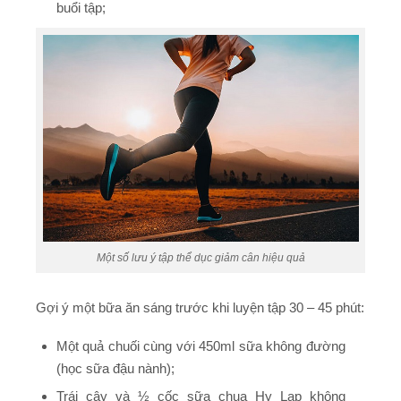
buổi tập;
Một số lưu ý tập thể dục giảm cân hiệu quả
Gợi ý một bữa ăn sáng trước khi luyện tập 30 – 45 phút:
Một quả chuối cùng với 450ml sữa không đường
(học sữa đậu nành);
Trái cây và ½ cốc sữa chua Hy Lạp không