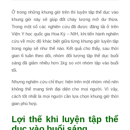
Ở trong những khung giờ trên thì luyện tập thể dục vào
khung giờ này sẽ giúp đốt cháy lượng mỡ dư thừa.
Trong một số các nghiên cứu đã được đăng tải ở trên
Viện Y học quốc gia Hoa Kỳ – NIH, khi tiến hành nghiên
cứu về mức độ khác biệt giữa từng khung giờ luyện tập
trong ngày sẽ như thế nào. Kết quả cho thấy, sau thời
gian 6 tuần theo dõi, nhóm đối tượng tập thể dục buổi
sáng đã giảm nhiều hơn 1kg so với nhóm tập vào buổi
tối.
Nhưng nghiên cứu chỉ thực hiện trên một nhóm nhỏ nên
không thể mang tính đại diện cho mọi người. Vì vậy,
cách tốt nhất là mọi người cần lựa chọn khung giờ thời
gian phù hợp.
Lợi thế khi luyện tập thể
dục vào buổi sáng