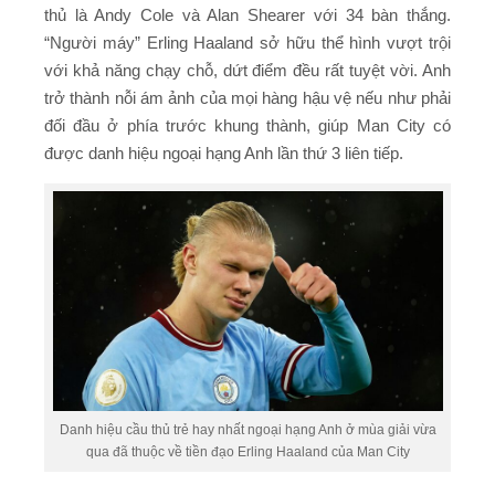
thủ là Andy Cole và Alan Shearer với 34 bàn thắng.
“Người máy” Erling Haaland sở hữu thể hình vượt trội
với khả năng chạy chỗ, dứt điểm đều rất tuyệt vời. Anh
trở thành nỗi ám ảnh của mọi hàng hậu vệ nếu như phải
đối đầu ở phía trước khung thành, giúp Man City có
được danh hiệu ngoại hạng Anh lần thứ 3 liên tiếp.
Danh hiệu cầu thủ trẻ hay nhất ngoại hạng Anh ở mùa giải vừa
qua đã thuộc về tiền đạo Erling Haaland của Man City