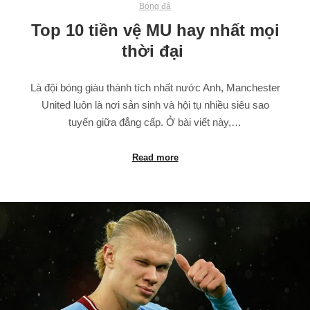
Bóng đá
Top 10 tiền vệ MU hay nhất mọi
thời đại
Là đội bóng giàu thành tích nhất nước Anh, Manchester
United luôn là nơi sản sinh và hội tụ nhiều siêu sao
tuyến giữa đẳng cấp. Ở bài viết này,…
Read more