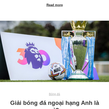
Read more
Bóng đá
Giải bóng đá ngoại hạng Anh là