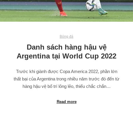
Bóng đá
Danh sách hàng hậu vệ
Argentina tại World Cup 2022
Trước khi giành được Copa America 2022, phần lớn
thất bại của Argentina trong nhiều năm trước đó đến từ
hàng hậu vệ bố trí lỏng lẻo, thiếu chắc chắn…
Read more