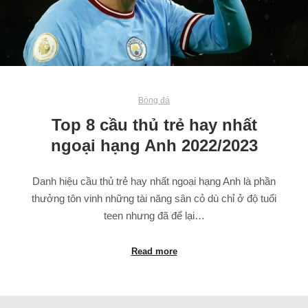
Bóng đá
Top 8 cầu thủ trẻ hay nhất
ngoại hạng Anh 2022/2023
Danh hiệu cầu thủ trẻ hay nhất ngoại hạng Anh là phần
thưởng tôn vinh những tài năng sân cỏ dù chỉ ở độ tuổi
teen nhưng đã để lại…
Read more