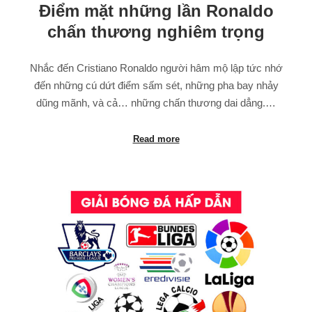
Điểm mặt những lần Ronaldo
chấn thương nghiêm trọng
Nhắc đến Cristiano Ronaldo người hâm mộ lập tức nhớ
đến những cú dứt điểm sấm sét, những pha bay nhảy
dũng mãnh, và cả… những chấn thương dai dẳng.…
Read more